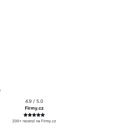
e
4.9
/ 5.0
Firmy.cz
200+ recenzí na Firmy.cz