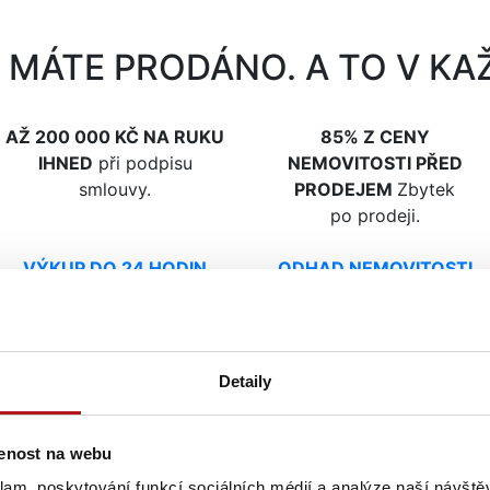
 MÁTE PRODÁNO. A TO V KAŽ
AŽ 200 000 KČ NA RUKU
85% Z CENY
IHNED
při podpisu
NEMOVITOSTI PŘED
smlouvy.
PRODEJEM
Zbytek
po prodeji.
VÝKUP DO 24 HODIN
ODHAD NEMOVITOSTI
ZDARMA
ISTĚTE, JAK VYMĚNIT REALI
Detaily
Přehrát video
 PRODEJ SE ZÁRUKOU A V B
šenost na webu
klam, poskytování funkcí sociálních médií a analýze naší návšt