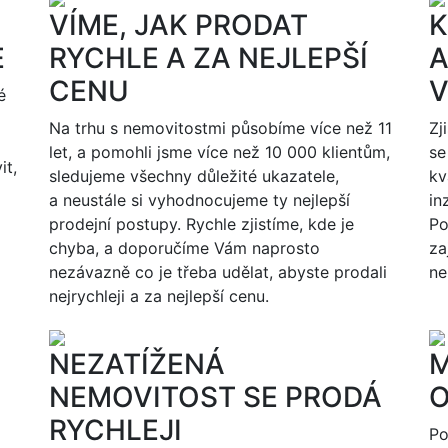
VÍME, JAK PRODAT
K
E
RYCHLE A ZA NEJLEPŠÍ
A
CENU
V
é
Na trhu s nemovitostmi působíme více než 11
Zj
let, a pomohli jsme více než 10 000 klientům,
se
it,
sledujeme všechny důležité ukazatele,
kv
a neustále si vyhodnocujeme ty nejlepší
in
prodejní postupy. Rychle zjistíme, kde je
Po
chyba, a doporučíme Vám naprosto
za
nezávazně co je třeba udělat, abyste prodali
ne
nejrychleji a za nejlepší cenu.
NEZATÍŽENÁ
M
NEMOVITOST SE PRODÁ
O
RYCHLEJI
Po