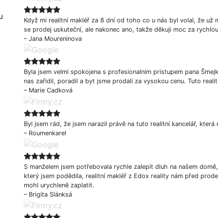
u
Když mi realitní makléř za 8 dní od toho co u nás byl volal, že už 
se prodej uskuteční, ale nakonec ano, takže děkuji moc za rychlou
– Jana Moureninova
Byla jsem velmi spokojena s profesionalnim pristupem pana Šmejka
nas zařidil, poradil a byt jsme prodali za vysokou cenu. Tuto reali
– Marie Cadková
Byl jsem rád, že jsem narazil právě na tuto realitní kancelář, kter
– Roumenkarel
S manželem jsem potřebovala rychle zalepit dluh na našem domě, 
který jsem podědila, realitní makléř z Edox reality nám před prode
mohl urychleně zaplatit.
– Brigita Slánksá