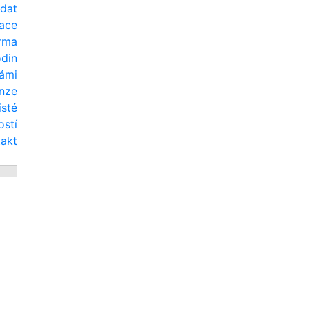
odat
uace
rma
din
námi
nze
isté
ostí
takt
Zobrazit menu