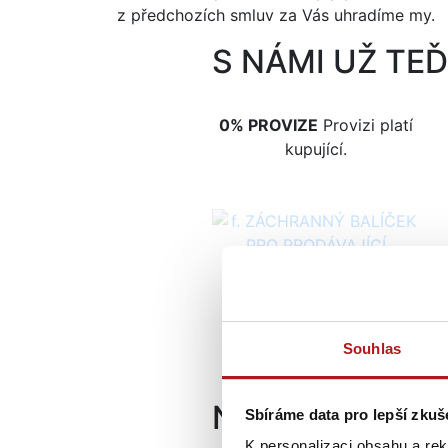
z předchozích smluv za Vás uhradíme my.
S NÁMI UŽ TEĎ
0% PROVIZE
Provizi platí
kupující.
ZÁCHRANNÝ BALÍČEK
PRO PRODÁVAJÍCÍ
ZJ
Souhlas
NEJRYCHLEJŠÍ
Sbíráme data pro lepší zku
K personalizaci obsahu a re