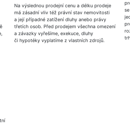
pr
Na výslednou prodejní cenu a délku prodeje
se
má zásadní vliv též právní stav nemovitosti
je
a její případné zatížení dluhy anebo právy
pr
ě
třetích osob. Před prodejem všechna omezení
ro
e,
a závazky vyřešíme, exekuce, dluhy
tr
či hypotéky vyplatíme z vlastních zdrojů.
tní