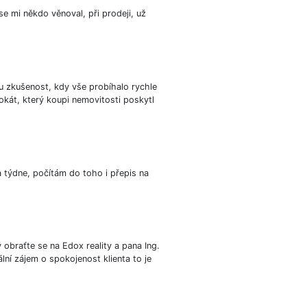
e mi někdo věnoval, při prodeji, už
u zkušenost, kdy vše probíhalo rychle
okát, který koupi nemovitosti poskytl
 týdne, počítám do toho i přepis na
braťte se na Edox reality a pana Ing.
lní zájem o spokojenost klienta to je