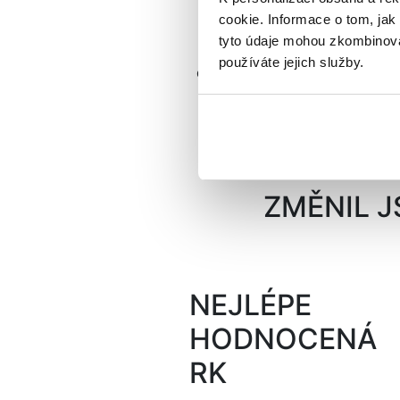
cookie. Informace o tom, jak
100% GARANCE
tyto údaje mohou zkombinovat
PRODEJE
a platby
používáte jejich služby.
do Vámi stanovené doby.
ZMĚNIL J
NEJLÉPE
HODNOCENÁ
RK