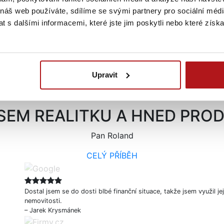
 náš web používáte, sdílíme se svými partnery pro sociální média
POJIŠTĚNÝ ADVOKÁT
BEZPEČNÁ ÚSCHOVA
 s dalšími informacemi, které jste jim poskytli nebo které získa
Právní servis máme
Používáme advokátní,
pojištěn na 15 milionů na
notářskou či bankovní
každý obchodní případ,
úschovu.
které lze navýšit.
Upravit
SEM REALITKU A HNED PROD
Pan Roland
CELÝ PŘÍBĚH
Dostal jsem se do dosti blbé finanční situace, takže jsem využil
nemovitosti.
– Jarek Krysmánek