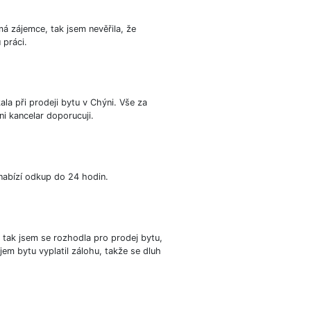
má zájemce, tak jsem nevěřila, že
 práci.
la při prodeji bytu v Chýni. Vše za
tni kancelar doporucuji.
á nabízí odkup do 24 hodin.
tak jsem se rozhodla pro prodej bytu,
jem bytu vyplatil zálohu, takže se dluh