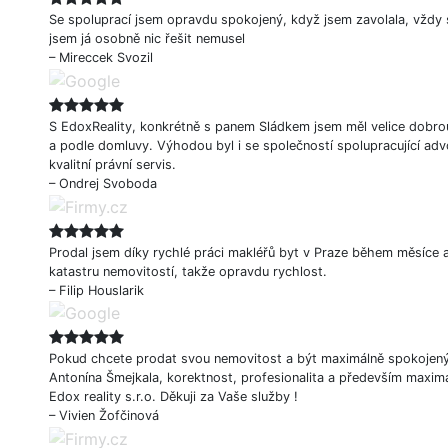
Se spoluprací jsem opravdu spokojený, když jsem zavolala, vždy s
jsem já osobně nic řešit nemusel
– Mireccek Svozil
S EdoxReality, konkrétně s panem Sládkem jsem měl velice dobro
a podle domluvy. Výhodou byl i se společností spolupracující adv
kvalitní právní servis.
– Ondrej Svoboda
Prodal jsem díky rychlé práci makléřů byt v Praze během měsíce a
katastru nemovitostí, takže opravdu rychlost.
– Filip Houslarik
Pokud chcete prodat svou nemovitost a být maximálně spokojený o
Antonína Šmejkala, korektnost, profesionalita a především maximá
Edox reality s.r.o. Děkuji za Vaše služby !
– Vivien Žofčinová