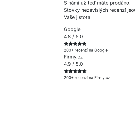
S námi už teď máte prodáno.
Stovky nezávislých recenzí jso
Vaše jistota.
Google
4.8
/ 5.0
200+ recenzí na Google
Firmy.cz
4.9
/ 5.0
200+ recenzí na Firmy.cz