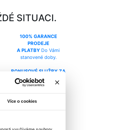
DÉ SITUACI.
100% GARANCE
PRODEJE
A PLATBY
Do Vámi
stanovené doby.
BONUSOVÉ SLUŽBY ZA
50 000 KČ ZDARMA
TKU
Více o cookies
EZPEČÍ
ěvnosti využíváme soubory