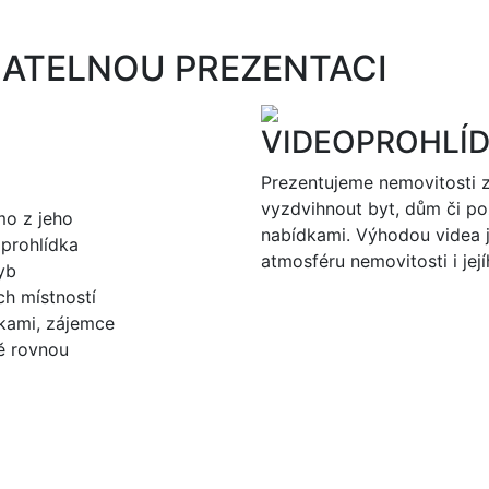
ATELNOU PREZENTACI
VIDEOPROHLÍ
Prezentujeme nemovitosti 
vyzdvihnout byt, dům či 
mo z jeho
nabídkami. Výhodou videa 
 prohlídka
atmosféru nemovitosti i její
yb
ch místností
dkami, zájemce
tě rovnou