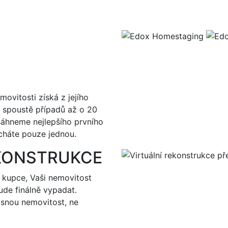
G
G
movitosti získá z jejího
 spoustě případů až o 20
áhneme nejlepšího prvního
cháte pouze jednou.
EKONSTRUKCE
 kupce, Vaši nemovitost
ude finálně vypadat.
snou nemovitost, ne