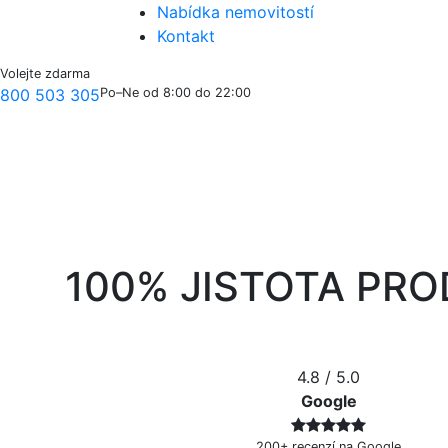
Nabídka nemovitostí
Kontakt
Volejte zdarma
800 503 305
Po–Ne od 8:00 do 22:00
100% JISTOTA PRO
4.8
/ 5.0
Google
200+ recenzí na Google