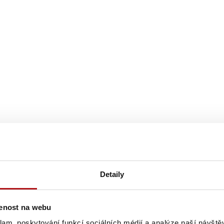
Detaily
šenost na webu
klam, poskytování funkcí sociálních médií a analýze naší návšt