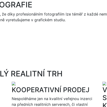
OGRAFIE
, že díky profesionálním fotografiím lze téměř z každé nemo
dně vyretušujeme v grafickém studiu.
LÝ REALITNÍ TRH
KOOPERATIVNÍ PRODEJ
V
S
Nespoléháme jen na kvalitní veřejnou inzerci
K
na předních realitních serverech, či vlastní