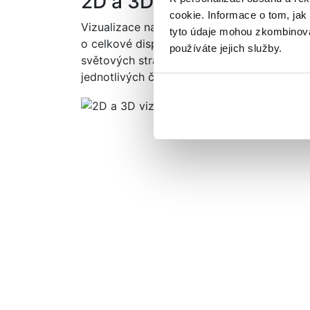
2D a 3D VIZUALIZACE
cookie. Informace o tom, jak
Vizualizace napomáhá utvořit kupci přesno
tyto údaje mohou zkombinovat
o celkové dispozici nemovitosti, orientaci m
používáte jejich služby.
světových stran, rozmístění stavebních pr
jednotlivých částí k celku.