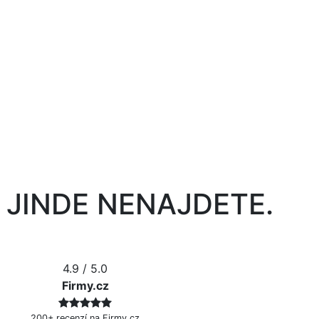
 JINDE NENAJDETE.
4.9
/ 5.0
Firmy.cz
200+ recenzí na Firmy.cz