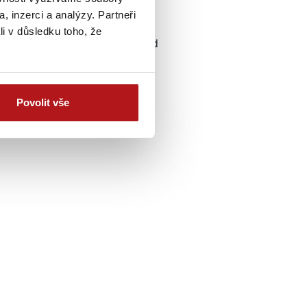
 Z DRONU
, inzerci a analýzy. Partneři
přináší do prezentace zcela
li v důsledku toho, že
 zásadní roli při odlišení se od
hu a urychlit tak nalezení
Povolit vše