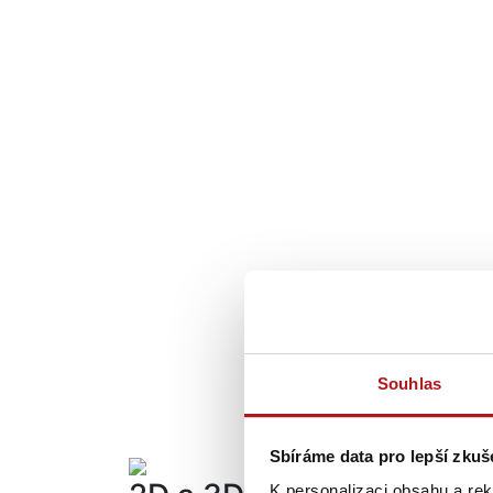
Souhlas
Sbíráme data pro lepší zku
K personalizaci obsahu a re