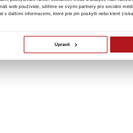
FOTO A VIDEO
 náš web používáte, sdílíme se svými partnery pro sociální média
u představu
Fotografie a videa z dronu 
 s dalšími informacemi, které jste jim poskytli nebo které získa
ístností dle
jiný rozměr, který může hrát
vků a poměrech
konkurenčních nabídek na tr
kupce.
Upravit