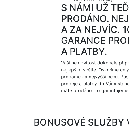
S NÁMI UŽ TE
PRODÁNO. NEJ
A ZA NEJVÍC. 
GARANCE PRO
A PLATBY.
Vaši nemovitost dokonale přip
nejlepším světle. Oslovíme celý 
prodáme za nejvyšší cenu. Po
prodeje a platby do Vámi stan
máte prodáno. To garantujeme
BONUSOVÉ SLUŽBY 