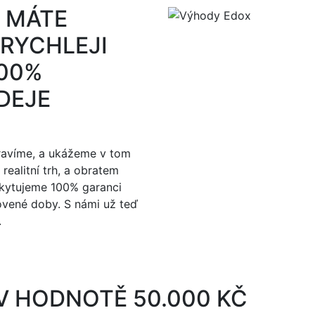
Ď MÁTE
RYCHLEJI
100%
DEJE
ravíme, a ukážeme v tom
realitní trh, a obratem
skytujeme 100% garanci
ovené doby. S námi už teď
.
V HODNOTĚ 50.000 KČ