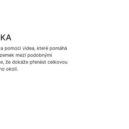
DKA
za pomoci videa, které pomáhá
pozemek mezi podobnými
je, že dokáže přenést celkovou
ho okolí.