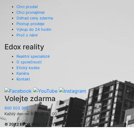
Chci prodat
Chci pronajímat
Odhad ceny zdarma
Postup prodeje
Výkup do 24 hodin
Proč s námi
Edox reality
Realitní specialisté
O společnosti
Etický kodex
Kariéra
Kontakt
Volejte zdarma
800 503 305
Každý den od 8:00 do 22:00
© 2022 EDOX REALITY
– Všechna práva vyhrazena