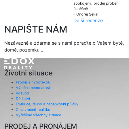
spokojený, prodej proběhl
úspěšně
– Ondřej Sekal
Další recenze
NAPIŠTE NÁM
Nezávazně a zdarma se s námi poraďte o Vašem bytě,
domě, pozemku…
Životni situace
Prodej s hypotékou
Výměna nemovitosti
Rozvod
Dědictví
Exekuce, dluhy a nebankovní půjčky
Chci změnit realitku
Vyřešíme všechny situace
PRODEJ A PRONÁJEM