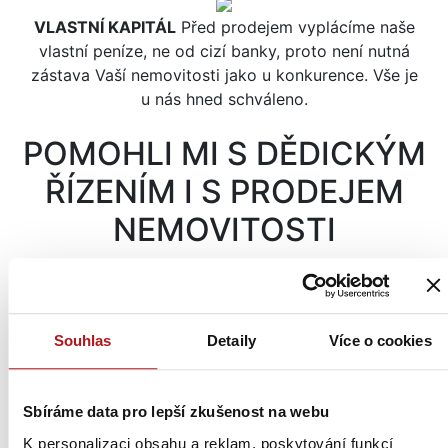
VLASTNÍ KAPITÁL
Před prodejem vyplácíme naše
vlastní peníze, ne od cizí banky, proto není nutná
zástava Vaší nemovitosti jako u konkurence. Vše je
u nás hned schváleno.
POMOHLI MI S DĚDICKÝM
ŘÍZENÍM I S PRODEJEM
NEMOVITOSTI
Paní Marie
CELÝ PŘÍBĚH
NEJLÉPE
Souhlas
Detaily
Více o cookies
HODNOCENÁ
Dostal jsem se do dosti blbé
finanční situace, takže jsem
RK
Sbíráme data pro lepší zkušenost na webu
využil jejich možnost
okamžitého odkupu
K personalizaci obsahu a reklam, poskytování funkcí