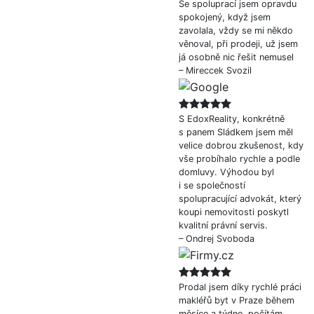
Se spoluprací jsem opravdu
spokojený, když jsem
zavolala, vždy se mi někdo
věnoval, při prodeji, už jsem
já osobně nic řešit nemusel
– Mireccek Svozil
S EdoxReality, konkrétně
s panem Sládkem jsem měl
velice dobrou zkušenost, kdy
vše probíhalo rychle a podle
domluvy. Výhodou byl
i se společností
spolupracující advokát, který
koupi nemovitosti poskytl
kvalitní právní servis.
– Ondrej Svoboda
Prodal jsem díky rychlé práci
makléřů byt v Praze během
měsíce a týdne, počítám