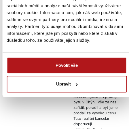
S námi už teď máte
nemovitosti.
sociálních médií a analýze naší návštěvnosti využíváme
– Jarek Krysmánek
prodáno. Stovky
soubory cookie. Informace o tom, jak náš web používáte,
nezávislých recenzí jsou
sdílíme se svými partnery pro sociální média, inzerci a
Vaše jistota.
analýzy. Partneři tyto údaje mohou zkombinovat s dalšími
Když mi realitní makléř za 8
informacemi, které jste jim poskytli nebo které získali v
dní od toho co u nás byl
Google
volal, že už má zájemce, tak
důsledku toho, že používáte jejich služby.
4.8
/ 5.0
jsem nevěřila, že se prodej
uskuteční, ale nakonec ano,
200+ recenzí na Google
takže děkuji moc za rychlou
Firmy.cz
práci.
Povolit vše
– Jana Moureninova
4.9
/ 5.0
200+ recenzí na Firmy.cz
Upravit
Byla jsem velmi spokojena
s profesionalnim pristupem
pana Šmejkala při prodeji
bytu v Chýni. Vše za nas
zařidil, poradil a byt jsme
prodali za vysokou cenu.
Tuto realitni kancelar
doporucuji.