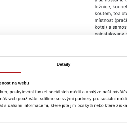
ložnice, koupe
koutem, toalet
místnost (pračk
kotel) a samos
nainstalovaný 
vytápění, magn
dveří. Voda z 
energetické ná
Nejedná se o n
Detaily
(nabídku) ve s
č. 89/2012 Sb.
Společnost Edox
šenost na webu
právo uzavření
klam, poskytování funkcí sociálních médií a analýze naší návšt
písemně. Uved
 náš web používáte, sdílíme se svými partnery pro sociální média
informativní c
 s dalšími informacemi, které jste jim poskytli nebo které získa
inzerce změnit.
o jedinečné a
vás provedu na