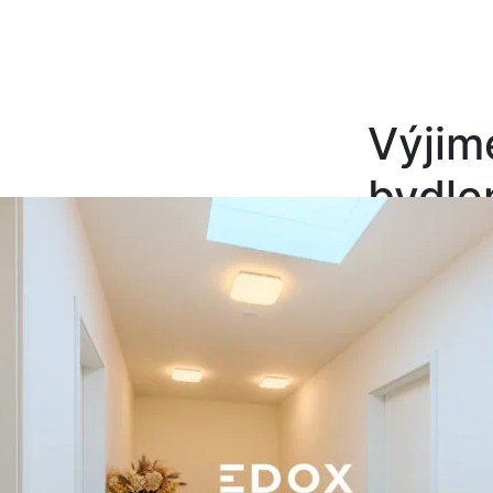
Výjim
bydlen
Berou
řadov
s gará
162m
396m