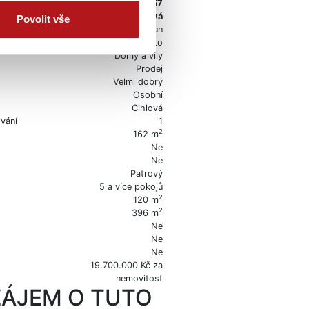
N03657
Pavla Hodačová
Povolit vše
Beroun
Beroun-Město
Domy a vily
Prodej
Velmi dobrý
Osobní
Cihlová
vání
1
2
162 m
Ne
Ne
Patrový
5 a více pokojů
2
120 m
2
396 m
Ne
Ne
Ne
19.700.000 Kč za
nemovitost
ZÁJEM O TUTO