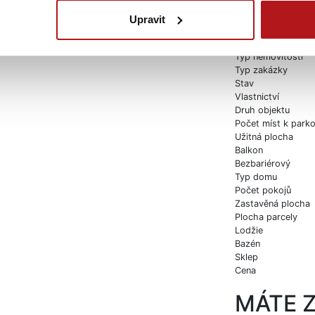
Číslo zakázky
Makléř
Upravit
Obec
Část obce
Typ nemovitosti
Typ zakázky
Stav
Vlastnictví
Druh objektu
Počet míst k parko
Užitná plocha
Balkon
Bezbariérový
Typ domu
Počet pokojů
Zastavěná plocha
Plocha parcely
Lodžie
Bazén
Sklep
Cena
MÁTE 