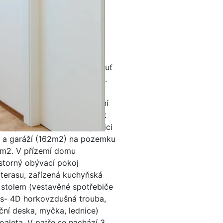
ke koupi výjimečnou
samotném srdci Berouna.
 domov, kde máte všechny
aurace, kavárny, obchody
cházkové vzdálenosti.
uto, kdykoliv dostanete chuť
 nebo sklenku dobrého vína.
ci Cihlářská nenabízí jen
 pro život, ale také prestižní
bude v čase stabilně získávat
dový rodinný dům o dispozici
u a garáží (162m2) na pozemku
6m2. V přízemí domu
storný obývací pokoj
terasu, zařízená kuchyňská
m stolem (vestavěné spotřebiče
s- 4D horkovzdušná trouba,
kční deska, myčka, lednice)
oaleta. V patře se nachází 3