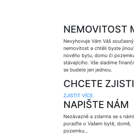
NEMOVITOST 
Nevyhovuje Vám Váš současný 
nemovitost a chtěli byste jino
nového bytu, domu či pozemku
stávajícího. Vše sladíme finanč
se budete jen jednou.
CHCETE ZJIST
ZJISTIT VÍCE
NAPIŠTE NÁM
Nezávazně a zdarma se s námi
poraďte o Vašem bytě, domě,
pozemku...