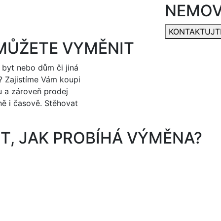
NEMOV
KONTAKTUJT
MŮŽETE VYMĚNIT
byt nebo dům či jiná
u? Zajistíme Vám koupi
 a zároveň prodej
ně i časově. Stěhovat
IT, JAK PROBÍHÁ VÝMĚNA?