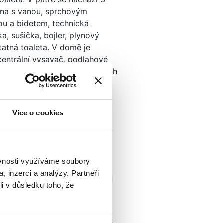
lna s vanou, sprchovým
ou a bidetem, technická
a, sušička, bojler, plynový
tatná toaleta. V domě je
centrální vysavač, podlahové
etické zámky u všech vnitřních
řádu, kanalizace. Průkaz
ročnosti budovy - hodnota B.
ávrh na uzavření smlouvy
Více o cookies
myslu § 1731 a §1732 zákona
, Občanského zákoníku.
 reality s.r.o. si vyhrazuje
 všech smluvních vztahů
ěvnosti využíváme soubory
ené informace mají pouze
, inzerci a analýzy. Partneři
harakter a mohou se v průběhu
li v důsledku toho, že
 Přijďte se sami přesvědčit
tmosféře tohoto domu. Ráda
 osobní prohlídce.