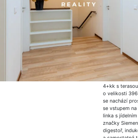
Nabízíme vám 
nemovitost v 
Představte si
vyhlášené rest
i kulturu v do
Zapomeňte na a
na skvělý oběd
Tento dům v uli
jedinečné místo
adresu, která 
na hodnotě. Řa
4+kk s teraso
o velikosti 39
se nachází pro
se vstupem na 
linka s jídelní
značky Siemen
digestoř, indu
a samostatná t