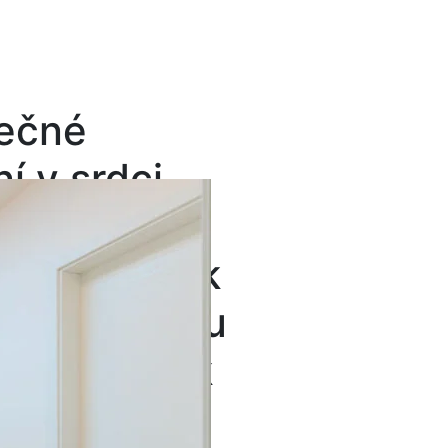
ečné
í v srdci
na. Krajní
ý dům 4+kk
ží a terasou
2, pozemek
2.