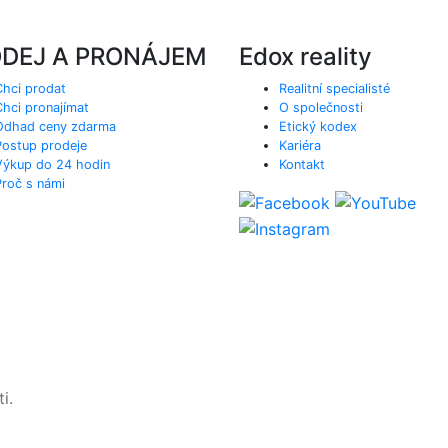
DEJ A PRONÁJEM
Edox reality
Chci prodat
Realitní specialisté
Chci pronajímat
O společnosti
Odhad ceny zdarma
Etický kodex
Postup prodeje
Kariéra
Výkup do 24 hodin
Kontakt
Proč s námi
i.